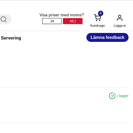
0
Visa priser med moms?
JA
NEJ
Kundvagn
Logga in
Lämna feedback
 Servering
i lager