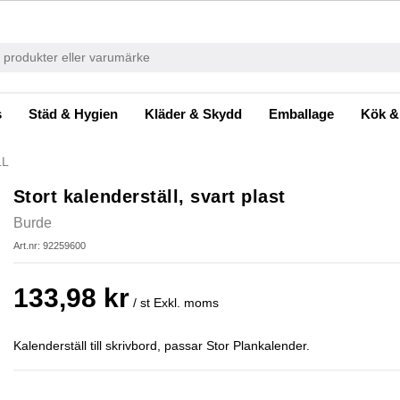
s
Städ & Hygien
Kläder & Skydd
Emballage
Kök &
LL
Stort kalenderställ, svart plast
Burde
Art.nr: 92259600
133,98 kr
/ st
Exkl. moms
Kalenderställ till skrivbord, passar Stor Plankalender.