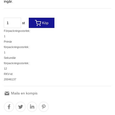
ingår.
st
Köp
Förpackningsstorlek:
1
Primär
förpackningsstorlek:
1
Sekundär
förpackningsstorlek:
12
RKV-id:
20046137
Maila en kompis