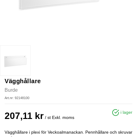
Vägghållare
Burde
Art.nr: 92148100
i lager
207,11 kr
/ st
Exkl. moms
Vägghållare i plexi för Veckoalmanackan. Pennhållare och skruvar