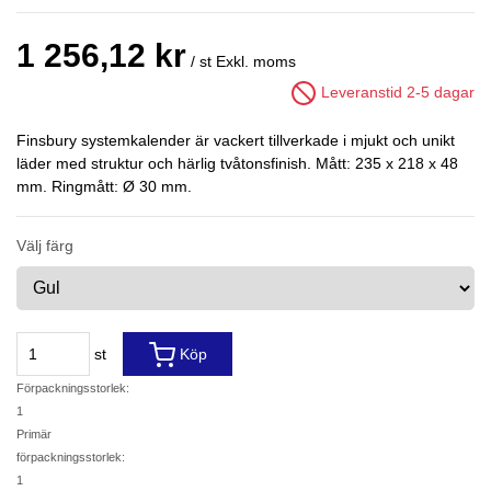
1 256,12 kr
/ st
Exkl. moms
Leveranstid 2-5 dagar
Finsbury systemkalender är vackert tillverkade i mjukt och unikt
läder med struktur och härlig tvåtonsfinish. Mått: 235 x 218 x 48
mm. Ringmått: Ø 30 mm.
Välj färg
st
Köp
Förpackningsstorlek:
1
Primär
förpackningsstorlek:
1