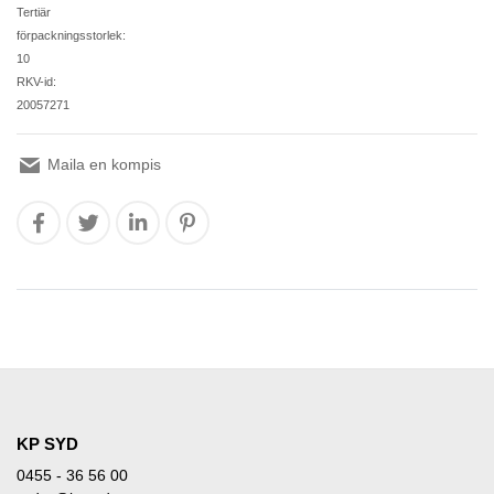
Tertiär
förpackningsstorlek:
10
RKV-id:
20057271
Maila en kompis
KP SYD
0455 - 36 56 00