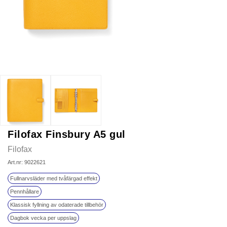
Filofax Finsbury A5 gul
Filofax
Art.nr: 9022621
Fullnarvsläder med tvåfärgad effekt
Pennhållare
Klassisk fyllning av odaterade tillbehör
Dagbok vecka per uppslag