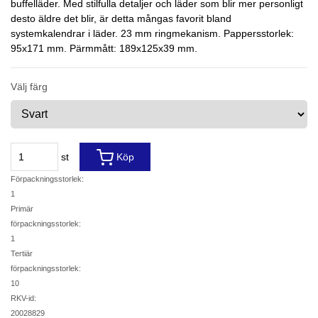
buffelläder. Med stilfulla detaljer och läder som blir mer personligt
desto äldre det blir, är detta mångas favorit bland
systemkalendrar i läder. 23 mm ringmekanism. Pappersstorlek:
95x171 mm. Pärmmått: 189x125x39 mm.
Välj färg
st
Köp
Förpackningsstorlek:
1
Primär
förpackningsstorlek:
1
Tertiär
förpackningsstorlek:
10
RKV-id:
20028829