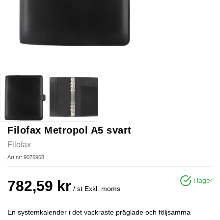
Filofax Metropol A5 svart
Filofax
Art.nr: 9076968
i lager
782,59 kr
/ st
Exkl. moms
En systemkalender i det vackraste präglade och följsamma