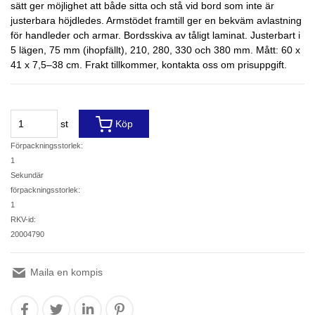
sätt ger möjlighet att både sitta och stå vid bord som inte är
justerbara höjdledes. Armstödet framtill ger en bekväm avlastning
för handleder och armar. Bordsskiva av tåligt laminat. Justerbart i
5 lägen, 75 mm (ihopfällt), 210, 280, 330 och 380 mm. Mått: 60 x
41 x 7,5–38 cm. Frakt tillkommer, kontakta oss om prisuppgift.
st
Köp
Förpackningsstorlek:
1
Sekundär
förpackningsstorlek:
1
RKV-id:
20004790
Maila en kompis