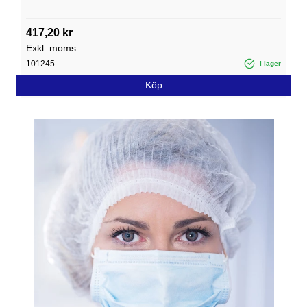
417,20 kr
Exkl. moms
101245
i lager
Köp