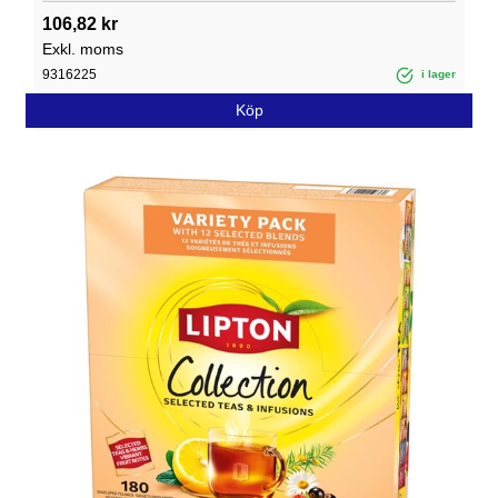
106,82 kr
Exkl. moms
9316225
i lager
Köp