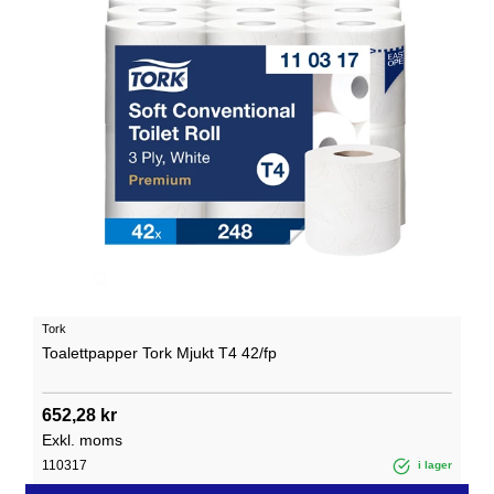
Tork
Toalettpapper Tork Mjukt T4 42/fp
652,28 kr
Exkl. moms
110317
i lager