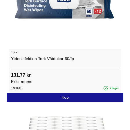
Tork
Ytdesinfektion Tork Våtdukar 60/fp
131,77 kr
Exkl. moms
193601
i lager
Köp