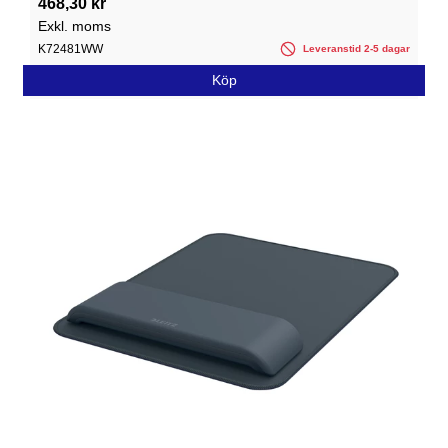
468,30 kr
Exkl. moms
K72481WW
Leveranstid 2-5 dagar
Köp