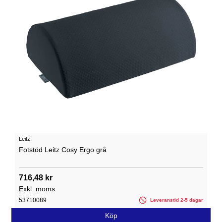
Leitz
Fotstöd Leitz Cosy Ergo grå
716,48 kr
Exkl. moms
53710089
Leveranstid 2-5 dagar
Köp