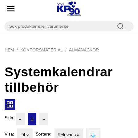
HEM
KONTORSMATERIAL
ALMANACKOR
Systemkalendrar
tillbehör
Sida:
«
1
»
Visa:
Sortera:
24
Relevans