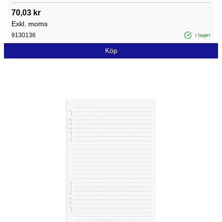
70,03 kr
Exkl. moms
9130136
i lager
Köp